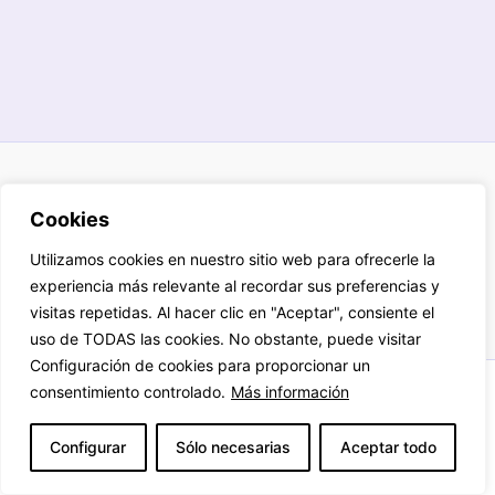
Aviso legal
Cookies
Política de privacidad
Cookies
Utilizamos cookies en nuestro sitio web para ofrecerle la
Términos y condiciones
experiencia más relevante al recordar sus preferencias y
visitas repetidas. Al hacer clic en "Aceptar", consiente el
uso de TODAS las cookies. No obstante, puede visitar
Configuración de cookies para proporcionar un
consentimiento controlado.
Más información
Reservados derechos propiedad intelectual
2026
Configurar
Sólo necesarias
Aceptar todo
Ana María Ruiz Rivas