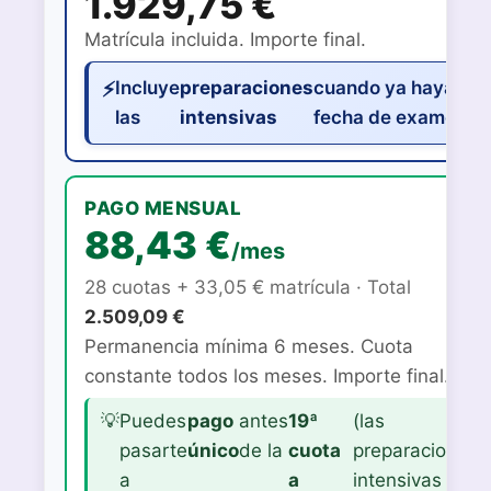
1.929,75 €
Matrícula incluida. Importe final.
Incluye
preparaciones
cuando ya haya
las
intensivas
fecha de examen.
PAGO MENSUAL
88,43 €
/mes
28 cuotas + 33,05 € matrícula · Total
2.509,09 €
Permanencia mínima 6 meses. Cuota
constante todos los meses. Importe final.
Puedes
pago
antes
19ª
(las
pasarte
único
de la
cuota
preparaciones
a
a
intensivas