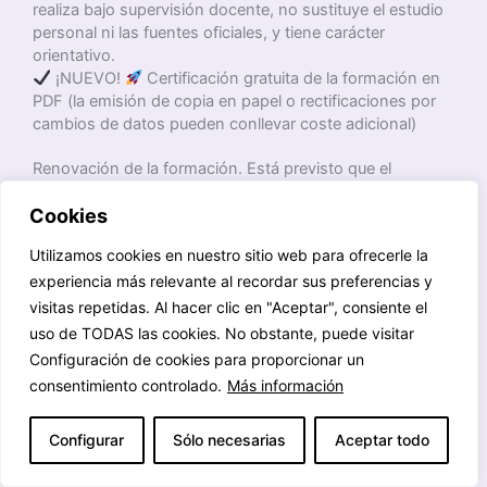
realiza bajo supervisión docente, no sustituye el estudio
personal ni las fuentes oficiales, y tiene carácter
orientativo.
¡NUEVO!
Certificación gratuita de la formación en
PDF (la emisión de copia en papel o rectificaciones por
cambios de datos pueden conllevar coste adicional)
Renovación de la formación. Está previsto que el
alumnado que finalice su formación y desee continuar su
preparación pueda hacerlo mediante la Matrícula anual
Cookies
de continuidad, mientras dicha formación se siga
Utilizamos cookies en nuestro sitio web para ofrecerle la
comercializando en la tienda online y en las formaciones
experiencia más relevante al recordar sus preferencias y
online en las que se pueda hacer. Se avisará al alumno
con
dos meses de antelación
a la finalización de su
visitas repetidas. Al hacer clic en "Aceptar", consiente el
formación, indicando el precio del nuevo período, para
uso de TODAS las cookies. No obstante, puede visitar
que pueda formalizar la matrícula de continuidad o
Configuración de cookies para proporcionar un
comunicar que no desea renovar. El preaviso de no
consentimiento controlado.
Más información
renovación es de
quince (15) días naturales
antes de la
fecha de vencimiento.
Configurar
Sólo necesarias
Aceptar todo
RESERVA DE MATRÍCULA GRATUITA Y SIN
COMPROMISO DESDE EL 1 DE OCTUBRE DE 2026 ·