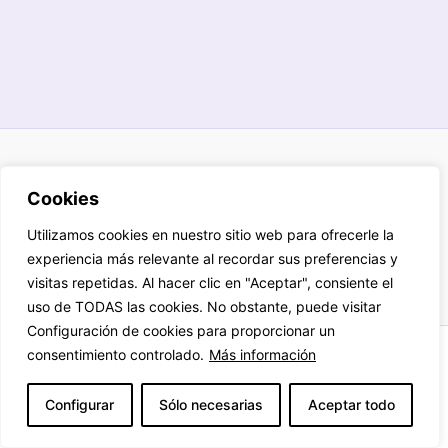
Aviso legal
Cookies
Política de privacidad
Cookies
Utilizamos cookies en nuestro sitio web para ofrecerle la
Términos y condiciones
experiencia más relevante al recordar sus preferencias y
visitas repetidas. Al hacer clic en "Aceptar", consiente el
uso de TODAS las cookies. No obstante, puede visitar
Configuración de cookies para proporcionar un
consentimiento controlado.
Más información
Reservados derechos propiedad intelectual
2026
Configurar
Sólo necesarias
Aceptar todo
Ana María Ruiz Rivas